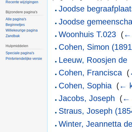
Recente wijzigingen
Joodse begraafplaat
Bijzondere pagina's
Alle pagina's
Joodse gemeenschap
Beginnetjes
Willekeurige pagina
Woonhuis T.023
‎
(
← 
Zandbak
Cohen, Simon (1891
Hulpmiddelen
Speciale pagina's
Leeuw, Roosjen de
Printvriendelijke versie
Cohen, Francisca
‎
(
Cohen, Sophia
‎
(
← k
Jacobs, Joseph
‎
(
← 
Straus, Joseph (185
Winter, Jeannetta d