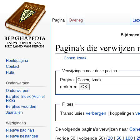
Pagina
Overleg
Lez
Bijdragen
Pagina's die verwijzen 
←
Cohen, Izaak
Hoofdpagina
Ga naar:
navigatie
,
zoeken
Contact
Verwijzingen naar deze pagina
Hulp
Pagina:
Onderwerpen
omkeren
Onderwerpen
Barghief Index (Archief
HKB)
Filters
Berghse woorden
Jaartallen
Transclusies
verbergen
| koppelingen
ve
Wijzigingen
De volgende pagina's verwijzen naar
Cohe
Nieuwe pagina's
Nieuwe bestanden
(vorige 50 | volgende 50) (
20
|
50
|
100
|
2