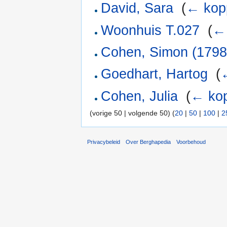
David, Sara
‎
(
← kop
Woonhuis T.027
‎
(
← 
Cohen, Simon (1798
Goedhart, Hartog
‎
(
Cohen, Julia
‎
(
← kop
(vorige 50 | volgende 50) (
20
|
50
|
100
|
2
Privacybeleid
Over Berghapedia
Voorbehoud