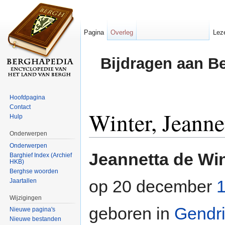
Pagina
Overleg
Lez
Bijdragen aan B
Hoofdpagina
Contact
Winter, Jeanne
Hulp
Onderwerpen
Ga naar:
navigatie
,
zoeken
Onderwerpen
Jeannetta de Wi
Barghief Index (Archief
HKB)
Berghse woorden
op 20 december
Jaartallen
Wijzigingen
geboren in
Gendr
Nieuwe pagina's
Nieuwe bestanden