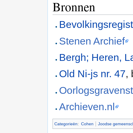
Bronnen
Bevolkingsregis
Stenen Archief
Bergh; Heren, L
Old Ni-js nr. 47
,
Oorlogsgravenst
Archieven.nl
Categorieën
:
Cohen
Joodse gemeensch