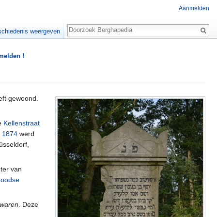
Aanmelden
Zoeken
chiedenis weergeven
 melden !
ft gewoond.
e
Kellenstraat
n
1874
werd
sseldorf,
ter van
Joodse
hwaren
. Deze