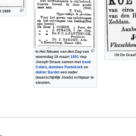
il 1889
In
Het Nieuws van den Dag
van
Uit De Graa
woensdag 18 maart
1891
riep
Joseph Straus samen met
Izaak
Cohen
,
dominee
Pantekoek
en
dokter
Bardet
een ouder
(waarschijnlijk Joods) echtpaar te
steunen.