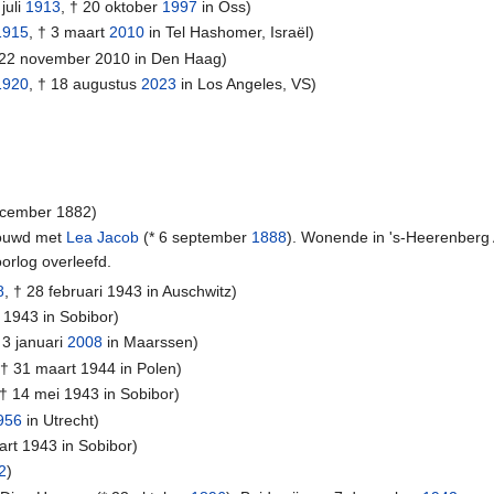
juli
1913
, † 20 oktober
1997
in Oss)
1915
, † 3 maart
2010
in Tel Hashomer, Israël)
 22 november 2010 in Den Haag)
1920
, † 18 augustus
2023
in Los Angeles, VS)
ecember 1882)
rouwd met
Lea Jacob
(* 6 september
1888
). Wonende in 's-Heerenberg 
oorlog overleefd.
8
, † 28 februari 1943 in Auschwitz)
li 1943 in Sobibor)
† 3 januari
2008
in Maarssen)
 † 31 maart 1944 in Polen)
 † 14 mei 1943 in Sobibor)
956
in Utrecht)
art 1943 in Sobibor)
2
)