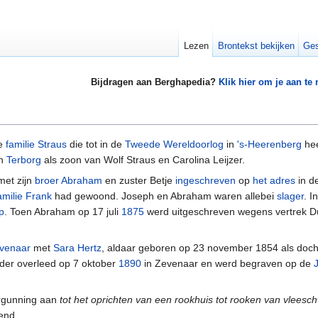
Lezen
Brontekst bekijken
Ges
Bijdragen aan Berghapedia?
Klik hier om je aan te
de
familie Straus
die tot in de
Tweede Wereldoorlog
in
's-Heerenberg
hee
in
Terborg
als zoon van Wolf Straus en Carolina Leijzer.
met zijn
broer Abraham
en zuster Betje
ingeschreven
op
het adres
in d
amilie Frank
had gewoond. Joseph en Abraham waren allebei
slager
. I
p
. Toen Abraham op 17 juli
1875
werd uitgeschreven wegens vertrek Dü
venaar
met
Sara Hertz
, aldaar geboren op 23 november 1854 als doch
der overleed op 7 oktober
1890
in Zevenaar en werd begraven op de
rgunning aan
tot het oprichten van een rookhuis tot rooken van vleesc
end.