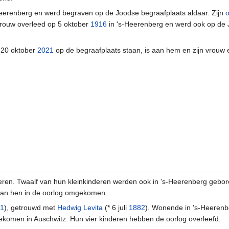
eerenberg en werd begraven op de Joodse begraafplaats aldaar. Zijn
 vrouw overleed op 5 oktober
1916
in 's-Heerenberg en werd ook op de
 20 oktober
2021
op de begraafplaats staan, is aan hem en zijn vrouw 
deren. Twaalf van hun kleinkinderen werden ook in 's-Heerenberg gebor
en van hen in de oorlog omgekomen.
81
), getrouwd met
Hedwig Levita
(* 6 juli
1882
). Wonende in 's-Heerenb
omen in Auschwitz. Hun vier kinderen hebben de oorlog overleefd.