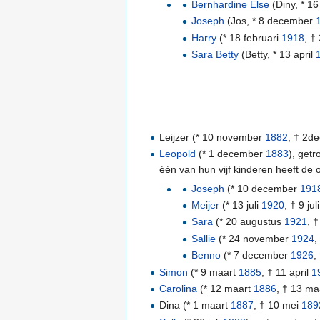
Bernhardine Else
(Diny, * 16 
Joseph
(Jos, * 8 december
Harry
(* 18 februari
1918
, †
Sara Betty
(Betty, * 13 april
Leijzer (* 10 november
1882
, † 2d
Leopold
(* 1 december
1883
), get
één van hun vijf kinderen heeft de 
Joseph
(* 10 december
191
Meijer
(* 13 juli
1920
, † 9 ju
Sara
(* 20 augustus
1921
, 
Sallie
(* 24 november
1924
,
Benno
(* 7 december
1926
,
Simon
(* 9 maart
1885
, † 11 april
1
Carolina
(* 12 maart
1886
, † 13 ma
Dina (* 1 maart
1887
, † 10 mei
189