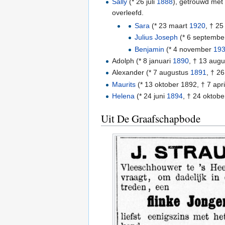
Sally
(* 26 juli
1888
), getrouwd me
overleefd.
Sara
(* 23 maart
1920
, † 25
Julius Joseph
(* 6 septemb
Benjamin
(* 4 november
19
Adolph (* 8 januari
1890
, † 13 aug
Alexander (* 7 augustus
1891
, † 2
Maurits
(* 13 oktober 1892, † 7 apri
Helena
(* 24 juni
1894
, † 24 oktob
Uit De Graafschapbode