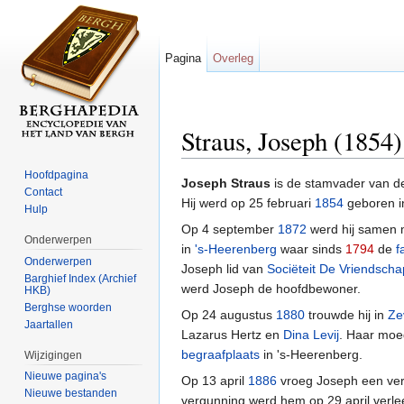
Pagina
Overleg
Straus, Joseph (1854)
Ga naar:
navigatie
,
zoeken
Hoofdpagina
Joseph Straus
is de stamvader van 
Contact
Hij werd op 25 februari
1854
geboren 
Hulp
Op 4 september
1872
werd hij samen 
Onderwerpen
in
's-Heerenberg
waar sinds
1794
de
f
Onderwerpen
Joseph lid van
Sociëteit De Vriendscha
Barghief Index (Archief
werd Joseph de hoofdbewoner.
HKB)
Berghse woorden
Op 24 augustus
1880
trouwde hij in
Ze
Jaartallen
Lazarus Hertz en
Dina Levij
. Haar moe
begraafplaats
in 's-Heerenberg.
Wijzigingen
Nieuwe pagina's
Op 13 april
1886
vroeg Joseph een ve
Nieuwe bestanden
vergunning werd hem op 29 april verle