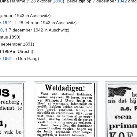
t Dina Hamme (* 23 oktober
1896
). Beide zijn op 7 december
1942
omge
 januari 1943 in Auschwitz)
er
1921
, † 28 februari 1943 in Auschwitz)
30
, † 7 december 1942 in Auschwitz)
ustus 1890)
6 september 1891)
l 1959 in Utrecht)
er
1961
in Den Haag)