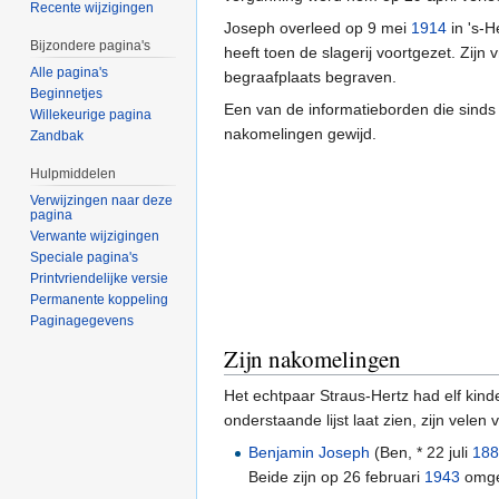
Recente wijzigingen
Joseph overleed op 9 mei
1914
in 's-H
Bijzondere pagina's
heeft toen de slagerij voortgezet. Zijn
Alle pagina's
begraafplaats begraven.
Beginnetjes
Een van de informatieborden die sinds
Willekeurige pagina
nakomelingen gewijd.
Zandbak
Hulpmiddelen
Verwijzingen naar deze
pagina
Verwante wijzigingen
Speciale pagina's
Printvriendelijke versie
Permanente koppeling
Paginagegevens
Zijn nakomelingen
Het echtpaar Straus-Hertz had elf kin
onderstaande lijst laat zien, zijn vel
Benjamin Joseph
(Ben, * 22 juli
18
Beide zijn op 26 februari
1943
omgek