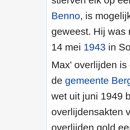
stierven elk op ee
Benno
, is mogelij
geweest. Hij was 
14 mei
1943
in S
Max' overlijden i
de
gemeente Ber
wet uit juni 1949
overlijdensakten 
overlijden gold e