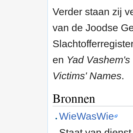
Verder staan zij 
van de Joodse G
Slachtofferregist
en
Yad Vashem's 
Victims' Names
.
Bronnen
WieWasWie
Staat van diens