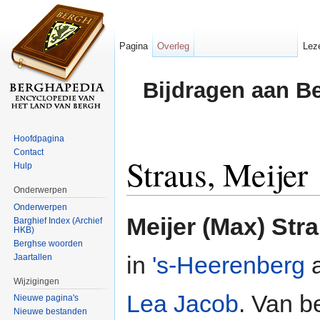
Pagina
Overleg
Lez
Bijdragen aan B
Hoofdpagina
Contact
Straus, Meijer
Hulp
Onderwerpen
Ga naar:
navigatie
,
zoeken
Onderwerpen
Meijer (Max) Str
Barghief Index (Archief
HKB)
Berghse woorden
in
's-Heerenberg
a
Jaartallen
Wijzigingen
Lea Jacob
. Van b
Nieuwe pagina's
Nieuwe bestanden