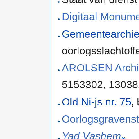
Digitaal Monum
Gemeentearchie
oorlogsslachtoff
AROLSEN Archi
5153302, 1303
Old Ni-js nr. 75
,
Oorlogsgravenst
Yad Vashem