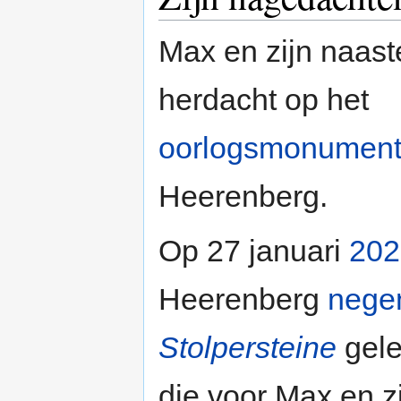
Max en zijn naas
herdacht op het
oorlogsmonumen
Heerenberg.
Op 27 januari
202
Heerenberg
nege
Stolpersteine
gele
die voor Max en z