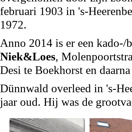
februari
1903
in
's-Heerenbe
1972
.
Anno
2014
is er een kado-/
Niek&Loes
, Molenpoortstra
Desi te Boekhorst en daarn
Dünnwald overleed in 's-He
jaar oud. Hij was de grootv