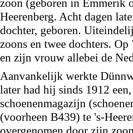
zoon (geboren in Emmerik 
Heerenberg
. Acht dagen lat
dochter, geboren. Uiteindeli
zoons en twee dochters. Op
en zijn vrouw allebei de Ned
Aanvankelijk werkte Dünnw
later had hij sinds
1912
een,
schoenenmagazijn
(schoenen
(voorheen B439) te 's-Heer
overgenomen door zijn zoo