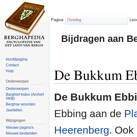
Pagina
Overleg
Lez
Bijdragen aan B
Hoofdpagina
Contact
De Bukkum E
Hulp
Onderwerpen
Ga naar:
navigatie
,
zoeken
Onderwerpen
De Bukkum Ebbi
Barghief Index (Archief
HKB)
Berghse woorden
Ebbing aan de
Pl
Jaartallen
Wijzigingen
Heerenberg
. Ook
Nieuwe pagina's
Nieuwe bestanden