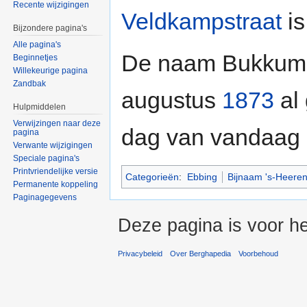
Recente wijzigingen
Veldkampstraat
is
Bijzondere pagina's
Alle pagina's
De naam Bukkum h
Beginnetjes
Willekeurige pagina
Zandbak
augustus
1873
al 
Hulpmiddelen
Verwijzingen naar deze
dag van vandaag 
pagina
Verwante wijzigingen
Speciale pagina's
Printvriendelijke versie
Categorieën
:
Ebbing
Bijnaam 's-Heere
Permanente koppeling
Paginagegevens
Deze pagina is voor h
Privacybeleid
Over Berghapedia
Voorbehoud