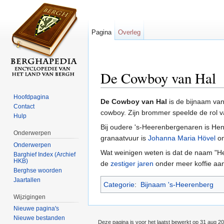
Pagina
Overleg
De Cowboy van Hal
Ga naar:
navigatie
,
zoeken
Hoofdpagina
De Cowboy van Hal
is de bijnaam va
Contact
cowboy. Zijn brommer speelde de rol van
Hulp
Bij oudere 's-Heerenbergenaren is He
Onderwerpen
granaatvuur is
Johanna Maria Hövel
om
Onderwerpen
Wat weinigen weten is dat de naam "Hen
Barghief Index (Archief
HKB)
de
zestiger jaren
onder meer koffie aan
Berghse woorden
Jaartallen
Categorie
:
Bijnaam 's-Heerenberg
Wijzigingen
Nieuwe pagina's
Nieuwe bestanden
Deze pagina is voor het laatst bewerkt op 31 aug 2