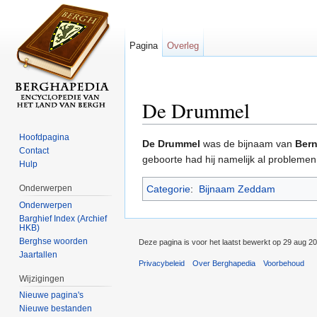
Pagina
Overleg
De Drummel
Ga naar:
navigatie
,
zoeken
Hoofdpagina
De Drummel
was de bijnaam van
Ber
Contact
geboorte had hij namelijk al problemen 
Hulp
Onderwerpen
Categorie
:
Bijnaam Zeddam
Onderwerpen
Barghief Index (Archief
HKB)
Berghse woorden
Deze pagina is voor het laatst bewerkt op 29 aug 2
Jaartallen
Privacybeleid
Over Berghapedia
Voorbehoud
Wijzigingen
Nieuwe pagina's
Nieuwe bestanden