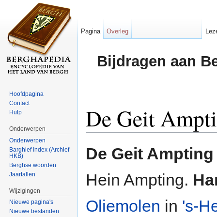
Pagina
Overleg
Lez
Bijdragen aan B
Hoofdpagina
Contact
De Geit Ampt
Hulp
Onderwerpen
Ga naar:
navigatie
,
zoeken
Onderwerpen
De Geit Ampting
Barghief Index (Archief
HKB)
Berghse woorden
Hein Ampting.
Ha
Jaartallen
Wijzigingen
Oliemolen
in
's-H
Nieuwe pagina's
Nieuwe bestanden