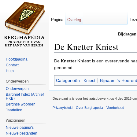
Pagina
Overleg
Lez
Bijdragen
De Knetter Kniest
Ga naar:
navigatie
,
zoeken
Hoofdpagina
De
Knetter Kniest
is een overervende naa
Contact
genoemd.
Hulp
Categorieën
:
Kniest
Bijnaam 's-Heeren
Onderwerpen
Onderwerpen
Barghief Index (Archief
HKB)
Deze pagina is voor het laatst bewerkt op 4 dec 2016 om
Berghse woorden
Privacybeleid
Over Berghapedia
Voorbehoud
Jaartallen
Wijzigingen
Nieuwe pagina's
Nieuwe bestanden