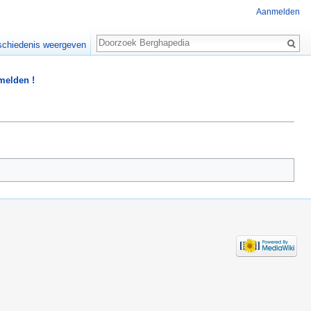
Aanmelden
Zoeken
chiedenis weergeven
 melden !