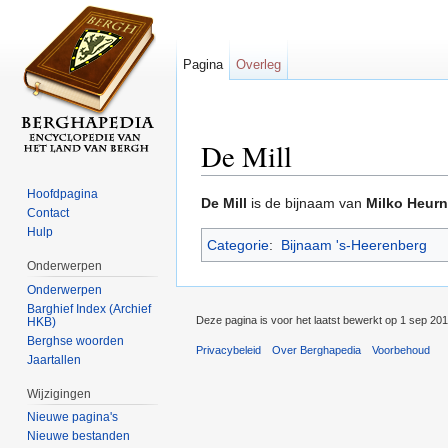
Pagina
Overleg
De Mill
Ga naar:
navigatie
,
zoeken
Hoofdpagina
De Mill
is de bijnaam van
Milko Heurn
Contact
Hulp
Categorie
:
Bijnaam 's-Heerenberg
Onderwerpen
Onderwerpen
Barghief Index (Archief
Deze pagina is voor het laatst bewerkt op 1 sep 20
HKB)
Berghse woorden
Privacybeleid
Over Berghapedia
Voorbehoud
Jaartallen
Wijzigingen
Nieuwe pagina's
Nieuwe bestanden