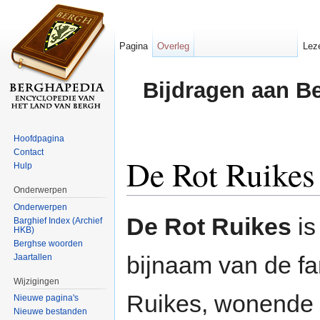
Pagina
Overleg
Lez
Bijdragen aan B
Hoofdpagina
Contact
De Rot Ruikes
Hulp
Onderwerpen
Ga naar:
navigatie
,
zoeken
Onderwerpen
De Rot Ruikes
is
Barghief Index (Archief
HKB)
Berghse woorden
bijnaam van de fa
Jaartallen
Wijzigingen
Ruikes, wonende
Nieuwe pagina's
Nieuwe bestanden