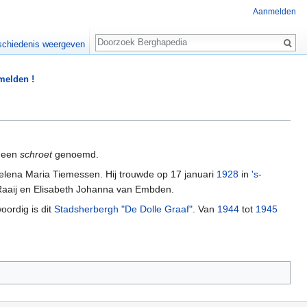
Aanmelden
Zoeken
chiedenis weergeven
 melden !
een
schroet
genoemd.
lena Maria Tiemessen. Hij trouwde op 17 januari
1928
in
's-
Raaij en Elisabeth Johanna van Embden.
oordig is dit
Stadsherbergh "De Dolle Graaf"
. Van
1944
tot
1945