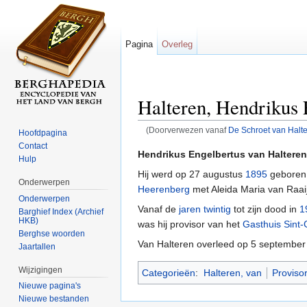
Pagina
Overleg
Halteren, Hendrikus 
(Doorverwezen vanaf
De Schroet van Halt
Hoofdpagina
Ga naar:
navigatie
,
zoeken
Contact
Hendrikus Engelbertus van Halteren
Hulp
Hij werd op 27 augustus
1895
geboren
Onderwerpen
Heerenberg
met Aleida Maria van Raai
Onderwerpen
Vanaf de
jaren twintig
tot zijn dood in
1
Barghief Index (Archief
HKB)
was hij provisor van het
Gasthuis Sint-
Berghse woorden
Van Halteren overleed op 5 septembe
Jaartallen
Wijzigingen
Categorieën
:
Halteren, van
Provisor
Nieuwe pagina's
Nieuwe bestanden