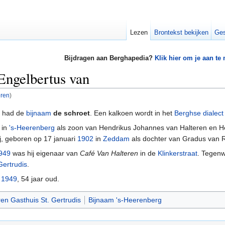
Lezen
Brontekst bekijken
Ges
Bijdragen aan Berghapedia?
Klik hier om je aan te
Engelbertus van
eren
)
had de
bijnaam
de schroet
. Een kalkoen wordt in het
Berghse dialect
 in
's-Heerenberg
als zoon van Hendrikus Johannes van Halteren en He
j, geboren op 17 januari
1902
in
Zeddam
als dochter van Gradus van 
949
was hij eigenaar van
Café Van Halteren
in de
Klinkerstraat
. Tegenw
Gertrudis
.
r
1949
, 54 jaar oud.
en Gasthuis St. Gertrudis
Bijnaam 's-Heerenberg