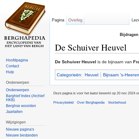
Pagina
Overleg
Lez
Bijdragen
De Schuiver Heuvel
Ga naar:
navigatie
,
zoeken
Hoofdpagina
De Schuiver Heuvel
is de bijnaam van
Fr
Contact
Hulp
Categorieën
:
Heuvel
Bijnaam 's-Heere
Onderwerpen
Onderwerpen
Deze pagina is voor het laatst bewerkt op 20 nov 2024 o
Barghief Index (Archief
HKB)
Privacybeleid
Over Berghapedia
Voorbehoud
Berghse woorden
Jaartallen
Wijzigingen
Nieuwe pagina's
Nieuwe bestanden