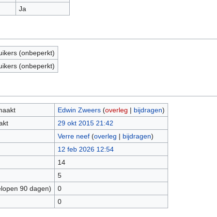
Ja
uikers (onbeperkt)
uikers (onbeperkt)
maakt
Edwin Zweers
(
overleg
|
bijdragen
)
akt
29 okt 2015 21:42
Verre neef
(
overleg
|
bijdragen
)
12 feb 2026 12:54
14
5
elopen 90 dagen)
0
0