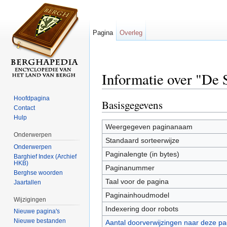
Pagina
Overleg
Informatie over "De 
Ga naar:
navigatie
,
zoeken
Hoofdpagina
Basisgegevens
Contact
Hulp
Weergegeven paginanaam
Onderwerpen
Standaard sorteerwijze
Onderwerpen
Paginalengte (in bytes)
Barghief Index (Archief
HKB)
Paginanummer
Berghse woorden
Taal voor de pagina
Jaartallen
Paginainhoudmodel
Wijzigingen
Indexering door robots
Nieuwe pagina's
Nieuwe bestanden
Aantal doorverwijzingen naar deze pa