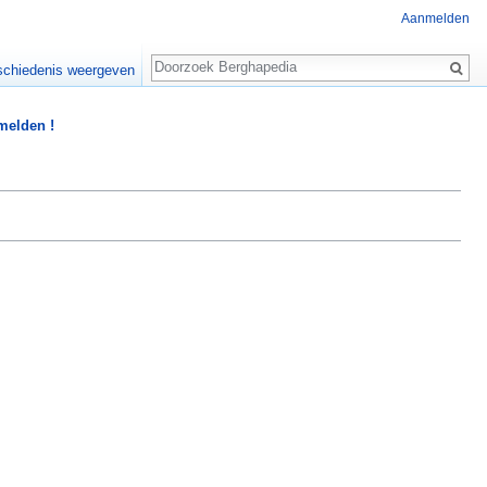
Aanmelden
Zoeken
chiedenis weergeven
 melden !