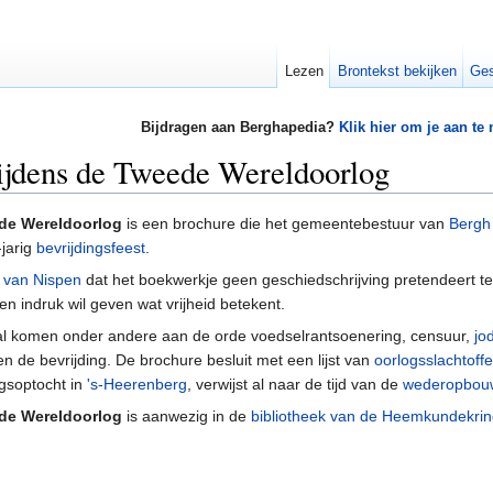
Lezen
Brontekst bekijken
Ges
Bijdragen aan Berghapedia?
Klik hier om je aan te
ijdens de Tweede Wereldoorlog
de Wereldoorlog
is een brochure die het gemeentebestuur van
Bergh
-jarig
bevrijdingsfeest
.
t van Nispen
dat het boekwerkje geen geschiedschrijving pretendeert te 
n indruk wil geven wat vrijheid betekent.
riaal komen onder andere aan de orde voedselrantsoenering, censuur,
jo
n de bevrijding. De brochure besluit met een lijst van
oorlogsslachtoff
ngsoptocht in
's-Heerenberg
, verwijst al naar de tijd van de
wederopbou
de Wereldoorlog
is aanwezig in de
bibliotheek van de Heemkundekri