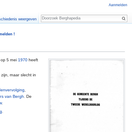
Aanmelden
Zoeken
chiedenis weergeven
 melden !
op 5 mei
1970
heeft
zijn, maar slecht in
denvervolging
,
ers van Bergh
. De
w
.
ng
.