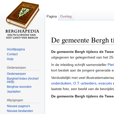
Pagina
Overleg
De gemeente Bergh t
Ga naar:
navigatie
,
zoeken
Hoofdpagina
De gemeente Bergh tijdens de Twee
Contact
uitgegeven ter gelegenheid van het 25
Hulp
In de inleiding schrijft samensteller
Pie
Onderwerpen
kort bestek aan de jongere generatie ee
Onderwerpen
Verduidelijkt met veel illustratiemate
Barghief Index (Archief
HKB)
onderduiken
,
O.T.-arbeiders
,
evacués
e
Berghse woorden
laatste foto, een beeld van de bevrijdi
Jaartallen
De gemeente Bergh tijdens de Twee
Wijzigingen
Nieuwe pagina's
Nieuwe bestanden