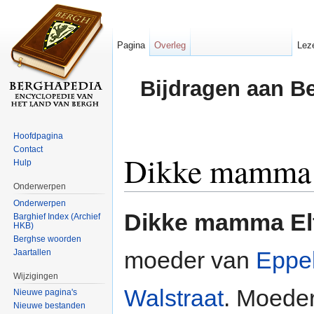
Pagina
Overleg
Lez
Bijdragen aan B
Hoofdpagina
Contact
Dikke mamma 
Hulp
Onderwerpen
Ga naar:
navigatie
,
zoeken
Onderwerpen
Dikke mamma El
Barghief Index (Archief
HKB)
Berghse woorden
moeder van
Eppel
Jaartallen
Wijzigingen
Walstraat
. Moeder
Nieuwe pagina's
Nieuwe bestanden