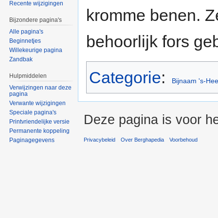
Recente wijzigingen
kromme benen. Ze
Bijzondere pagina's
Alle pagina's
behoorlijk fors g
Beginnetjes
Willekeurige pagina
Zandbak
Categorie
:
Hulpmiddelen
Bijnaam 's-He
Verwijzingen naar deze
pagina
Verwante wijzigingen
Speciale pagina's
Deze pagina is voor h
Printvriendelijke versie
Permanente koppeling
Paginagegevens
Privacybeleid
Over Berghapedia
Voorbehoud