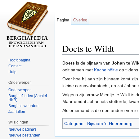
Pagina
Overleg
Doets te Wildt
Ga naar:
navigatie
,
zoeken
Hoofdpagina
Doets
is de bijnaam van
Johan te Wil
Contact
ooit samen met
Kachelhöltje
op tijden
Hulp
Over hoe hij aan zijn bijnaam komt zijn
Onderwerpen
kleine carnavalsoptocht, en zat Johan 
Onderwerpen
Volgens zijn vrouw Mientje te Wildt is 
Barghief Index (Archief
HKB)
Maar omdat Johan iets stotterde, kwam 
Berghse woorden
Als er iemand is die een andere versie h
Jaartallen
Wijzigingen
Categorie
:
Bijnaam 's-Heerenberg
Nieuwe pagina's
Nieuwe bestanden