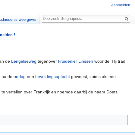
Aanmelden
Zoeken
chiedenis weergeven
 melden !
aan de
Lengelseweg
tegenover
kruidenier Linssen
woonde. Hij trad
er na de
oorlog
een
bevrijdingsoptocht
geweest, zoiets als een
ts te vertellen over Frankrijk en noemde daarbij de naam Doets.