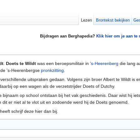
Lezen
Brontekst bekijken
Ges
Bijdragen aan Berghapedia?
Klik hier om je aan te
dt
.
Doets te Wildt
was een beroepsmilitair in
's-Heerenberg
die lang 
s de 's-Heerenbergse
pronkzitting
.
 verschillende uitspraken gedaan. Volgens zijn broer Albert te Wildt is 
daarbij op een wagen als de verzetstrijder Doets of Dutchy.
de bijnaam op school ontstaan bij het vak geschiedenis. Daar wist hij ie
dit er niet al te vlot uit en zodoende werd hij de Doets genoemd.
eeft schrijf deze hier dan bij.