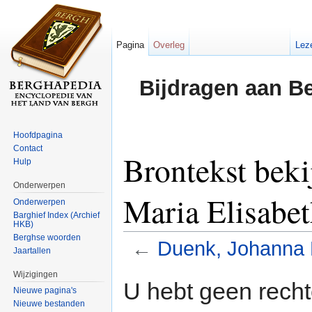
Pagina
Overleg
Lez
Bijdragen aan B
Hoofdpagina
Contact
Brontekst bek
Hulp
Onderwerpen
Maria Elisabe
Onderwerpen
Barghief Index (Archief
HKB)
Berghse woorden
←
Duenk, Johanna 
Jaartallen
Ga naar:
navigatie
,
zoeken
Wijzigingen
U hebt geen rech
Nieuwe pagina's
Nieuwe bestanden