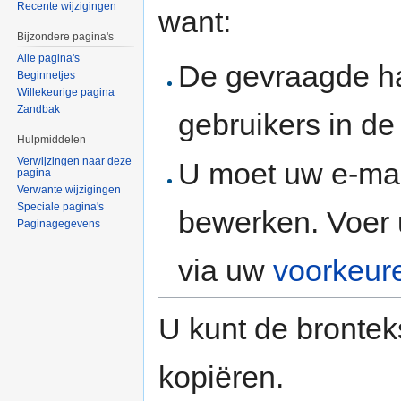
Recente wijzigingen
want:
Bijzondere pagina's
Alle pagina's
De gevraagde h
Beginnetjes
Willekeurige pagina
Zandbak
gebruikers in d
Hulpmiddelen
Verwijzingen naar deze
U moet uw e-mai
pagina
Verwante wijzigingen
Speciale pagina's
bewerken. Voer 
Paginagegevens
via uw
voorkeur
U kunt de brontek
kopiëren.