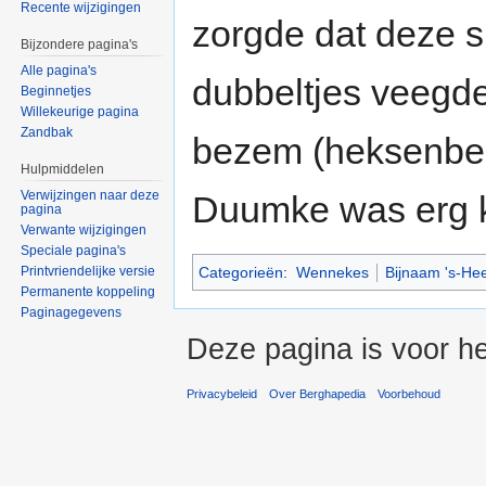
Recente wijzigingen
zorgde dat deze s
Bijzondere pagina's
Alle pagina's
dubbeltjes veegde
Beginnetjes
Willekeurige pagina
Zandbak
bezem (heksenbeze
Hulpmiddelen
Verwijzingen naar deze
Duumke was erg k
pagina
Verwante wijzigingen
Speciale pagina's
Printvriendelijke versie
Categorieën
:
Wennekes
Bijnaam 's-He
Permanente koppeling
Paginagegevens
Deze pagina is voor h
Privacybeleid
Over Berghapedia
Voorbehoud