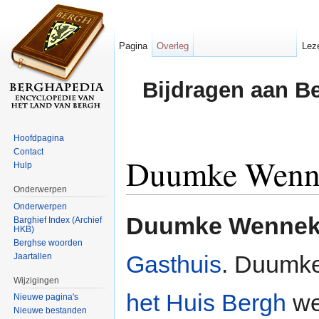
Pagina
Overleg
Lez
Bijdragen aan B
Hoofdpagina
Contact
Duumke Wenn
Hulp
Onderwerpen
Ga naar:
navigatie
,
zoeken
Onderwerpen
Duumke Wennek
Barghief Index (Archief
HKB)
Berghse woorden
Gasthuis
. Duumke
Jaartallen
Wijzigingen
het Huis Bergh
we
Nieuwe pagina's
Nieuwe bestanden