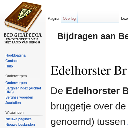
Pagina
Overleg
Lez
Bijdragen aan B
Hoofdpagina
Contact
Edelhorster B
Hulp
Onderwerpen
Ga naar:
navigatie
,
zoeken
Onderwerpen
De
Edelhorster 
Barghief Index (Archief
HKB)
Berghse woorden
bruggetje over d
Jaartallen
Wijzigingen
genoemd) tussen
Nieuwe pagina's
Nieuwe bestanden