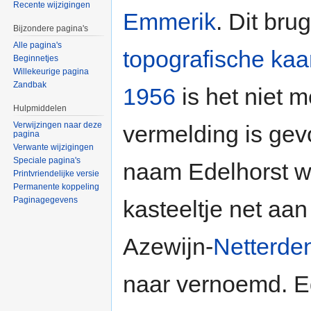
Recente wijzigingen
Emmerik
. Dit br
Bijzondere pagina's
Alle pagina's
topografische kaa
Beginnetjes
Willekeurige pagina
Zandbak
1956
is het niet 
Hulpmiddelen
Verwijzingen naar deze
vermelding is gev
pagina
Verwante wijzigingen
Speciale pagina's
naam Edelhorst 
Printvriendelijke versie
Permanente koppeling
Paginagegevens
kasteeltje net aa
Azewijn-
Netterde
naar vernoemd. E