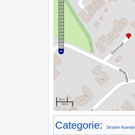
20 m
100 ft
Categorie
:
Straten Azewij