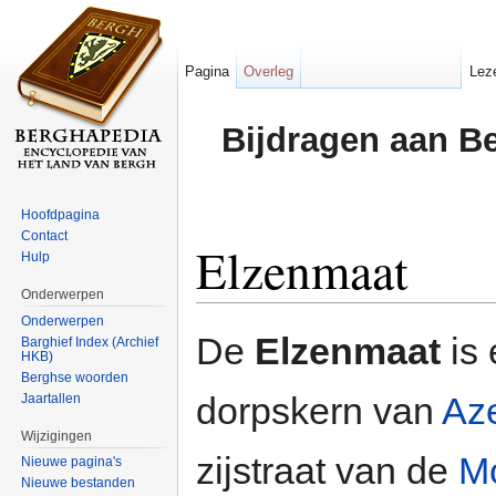
Pagina
Overleg
Lez
Bijdragen aan B
Hoofdpagina
Contact
Elzenmaat
Hulp
Onderwerpen
Ga naar:
navigatie
,
zoeken
Onderwerpen
De
Elzenmaat
is 
Barghief Index (Archief
HKB)
Berghse woorden
dorpskern van
Az
Jaartallen
Wijzigingen
zijstraat van de
M
Nieuwe pagina's
Nieuwe bestanden