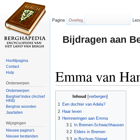
Pagina
Overleg
Lez
Bijdragen aan B
Hoofdpagina
Contact
Emma van Ha
Hulp
Onderwerpen
Ga naar:
navigatie
,
zoeken
Onderwerpen
Inhoud
Barghief Index (Archief
[
verbergen
]
HKB)
1
Een dochter van Adela?
Berghse woorden
2
Haar leven
Jaartallen
3
Herinneringen aan Emma
Wijzigingen
3.1
In Bremen-Schwachhausen
Nieuwe pagina's
3.2
Elders in Bremen
Nieuwe bestanden
3.3
in Bochum-Stiepel