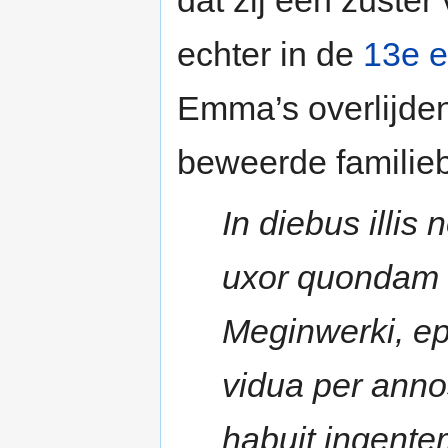
dat zij een zuste
echter in de
13e 
Emma’s overlijden
beweerde familie
In diebus illis
uxor quondam Li
Meginwerki, ep
vidua per anno
habuit ingente