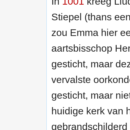
In
1001
kreeg Liud
Stiepel (thans ee
zou Emma hier ee
aartsbisschop He
gesticht, maar de
vervalste oorkonde
gesticht, maar nie
huidige kerk van h
gebrandschilderd