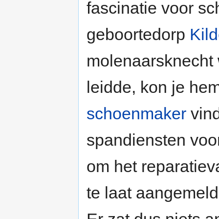
fascinatie voor sc
geboortedorp
Kild
molenaarsknecht w
leidde, kon je hem
schoenmaker
vind
spandiensten voor
om het reparatiev
te laat aangemel
Er zat dus niets 