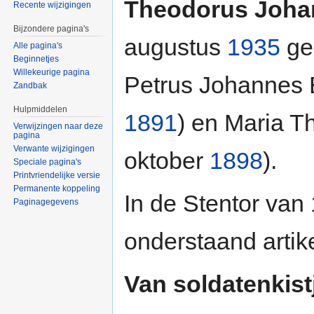
Theodorus Joha
Recente wijzigingen
Bijzondere pagina's
augustus
1935
ge
Alle pagina's
Beginnetjes
Willekeurige pagina
Petrus Johannes E
Zandbak
Hulpmiddelen
1891
) en Maria T
Verwijzingen naar deze
pagina
Verwante wijzigingen
oktober
1898
).
Speciale pagina's
Printvriendelijke versie
Permanente koppeling
In de Stentor va
Paginagegevens
onderstaand artik
Van soldatenkis