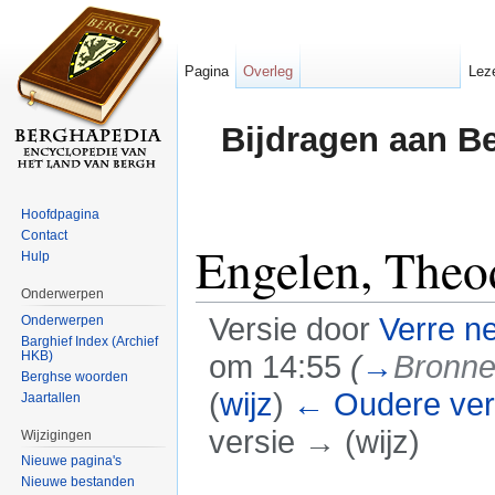
Pagina
Overleg
Lez
Bijdragen aan B
Hoofdpagina
Contact
Engelen, Theo
Hulp
Onderwerpen
Versie door
Verre n
Onderwerpen
Barghief Index (Archief
HKB)
om 14:55
(
→
Bronn
Berghse woorden
(
wijz
)
← Oudere ver
Jaartallen
versie → (wijz)
Wijzigingen
Nieuwe pagina's
Ga naar:
navigatie
,
zoeken
Nieuwe bestanden