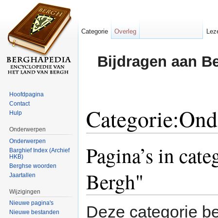
Categorie
Overleg
Lez
Bijdragen aan B
Hoofdpagina
Contact
Categorie:Ond
Hulp
Onderwerpen
Ga naar:
navigatie
,
zoeken
Onderwerpen
Pagina’s in cat
Barghief Index (Archief
HKB)
Berghse woorden
Bergh"
Jaartallen
Wijzigingen
Nieuwe pagina's
Deze categorie be
Nieuwe bestanden