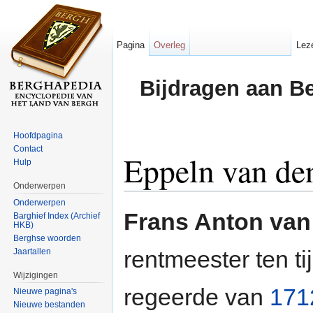
Pagina
Overleg
Lez
Bijdragen aan B
Hoofdpagina
Contact
Eppeln van de
Hulp
Onderwerpen
Ga naar:
navigatie
,
zoeken
Onderwerpen
Frans Anton van
Barghief Index (Archief
HKB)
Berghse woorden
rentmeester ten t
Jaartallen
Wijzigingen
regeerde van
171
Nieuwe pagina's
Nieuwe bestanden