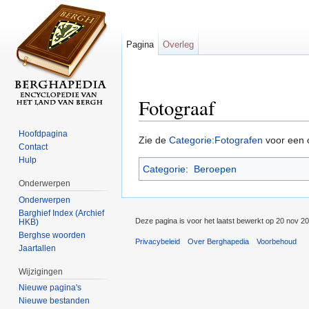
Pagina
Overleg
Fotograaf
Ga naar:
navigatie
,
zoeken
Hoofdpagina
Zie de
Categorie:Fotografen
voor een 
Contact
Hulp
Categorie
:
Beroepen
Onderwerpen
Onderwerpen
Barghief Index (Archief
Deze pagina is voor het laatst bewerkt op 20 nov 2
HKB)
Berghse woorden
Privacybeleid
Over Berghapedia
Voorbehoud
Jaartallen
Wijzigingen
Nieuwe pagina's
Nieuwe bestanden