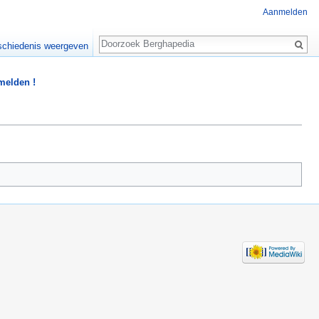
Aanmelden
Zoeken
chiedenis weergeven
 melden !