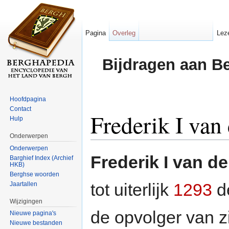
Pagina
Overleg
Lez
Bijdragen aan B
Hoofdpagina
Contact
Frederik I van
Hulp
Onderwerpen
Ga naar:
navigatie
,
zoeken
Onderwerpen
Frederik I van d
Barghief Index (Archief
HKB)
Berghse woorden
tot uiterlijk
1293
d
Jaartallen
Wijzigingen
de opvolger van z
Nieuwe pagina's
Nieuwe bestanden