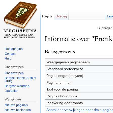
Pagina
Overleg
Lez
Bijdragen
Informatie over "Freri
Ga naar:
navigatie
,
zoeken
Hoofdpagina
Basisgegevens
Contact
Hulp
Weergegeven paginanaam
Onderwerpen
Standaard sorteerwijze
Onderwerpen
Paginalengte (in bytes)
Barghief Index (Archief
HKB)
Paginanummer
Berghse woorden
Taal voor de pagina
Jaartallen
Paginainhoudmodel
Wijzigingen
Indexering door robots
Nieuwe pagina's
Aantal doorverwijzingen naar deze pagin
Nieuwe bestanden