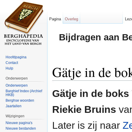
Pagina
Overleg
Lez
Bijdragen aan B
Hoofdpagina
Contact
Gätje in de b
Hulp
Onderwerpen
Ga naar:
navigatie
,
zoeken
Onderwerpen
Gätje in de bok
Barghief Index (Archief
HKB)
Berghse woorden
Riekie Bruins
va
Jaartallen
Wijzigingen
Later is zij naar
Z
Nieuwe pagina's
Nieuwe bestanden