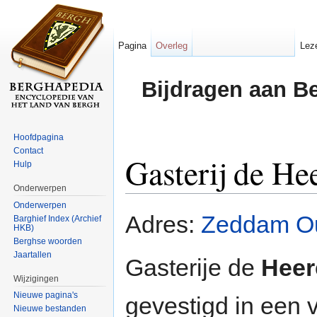
Pagina
Overleg
Lez
Bijdragen aan B
Hoofdpagina
Contact
Gasterij de He
Hulp
Onderwerpen
Ga naar:
navigatie
,
zoeken
Onderwerpen
Adres:
Zeddam O
Barghief Index (Archief
HKB)
Berghse woorden
Jaartallen
Gasterije de
Heer
Wijzigingen
Nieuwe pagina's
gevestigd in een
Nieuwe bestanden