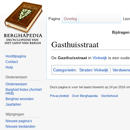
Pagina
Overleg
Lez
Bijdragen
Gasthuisstraat
Ga naar:
navigatie
,
zoeken
Hoofdpagina
De
Gasthuisstraat
in
Vinkwijk
is een oude
Contact
Hulp
Categorieën
:
Straten Vinkwijk
Verdwene
Onderwerpen
Onderwerpen
Deze pagina is voor het laatst bewerkt op 24 jun 2016 o
Barghief Index (Archief
HKB)
Privacybeleid
Over Berghapedia
Voorbehoud
Berghse woorden
Jaartallen
Wijzigingen
Nieuwe pagina's
Nieuwe bestanden