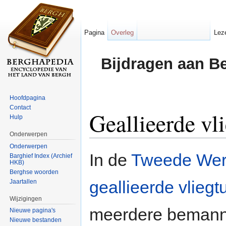
Pagina
Overleg
Lez
Bijdragen aan B
Hoofdpagina
Contact
Geallieerde vl
Hulp
Onderwerpen
Ga naar:
navigatie
,
zoeken
Onderwerpen
In de
Tweede Wer
Barghief Index (Archief
HKB)
Berghse woorden
geallieerde vliegt
Jaartallen
Wijzigingen
meerdere bemann
Nieuwe pagina's
Nieuwe bestanden