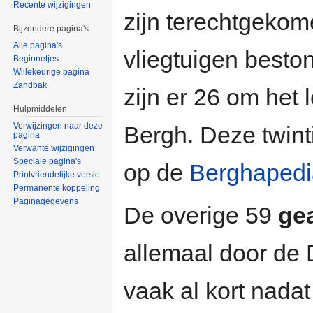
Recente wijzigingen
zijn terechtgeko
Bijzondere pagina's
Alle pagina's
vliegtuigen beston
Beginnetjes
Willekeurige pagina
Zandbak
zijn er 26 om het
Hulpmiddelen
Verwijzingen naar deze
Bergh. Deze twin
pagina
Verwante wijzigingen
Speciale pagina's
op de
Berghapedi
Printvriendelijke versie
Permanente koppeling
Paginagegevens
De overige 59
gea
allemaal door de
vaak al kort nada