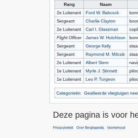
Rang
Naam
2e Luitenant
Ford W. Babcock
bom
Sergeant
Charlie Clayton
boor
2e Luitenant
Carl I. Glassman
copi
Flight Officer
James W. Hutchison
bom
Sergeant
George Kelly
staa
Sergeant
Raymond M. Milcsik
staa
2e Luitenant
Albert Stern
navi
1e Luitenant
Myrle J. Stinnett
piloo
1e Luitenant
Leo P. Turgeon
piloo
Categorieën
:
Geallieerde vliegtuigen nee
Deze pagina is voor he
Privacybeleid
Over Berghapedia
Voorbehoud