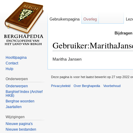
Gebruikerspagina
Overleg
Lez
Bijdragen
Gebruiker:MarithaJans
Ga naar:
navigatie
,
zoeken
Hoofdpagina
Maritha Jansen
Contact
Hulp
Deze pagina is voor het laatst bewerkt op 27 sep 2022 o
Onderwerpen
Onderwerpen
Privacybeleid
Over Berghapedia
Voorbehoud
Barghief Index (Archief
HKB)
Berghse woorden
Jaartallen
Wijzigingen
Nieuwe pagina's
Nieuwe bestanden