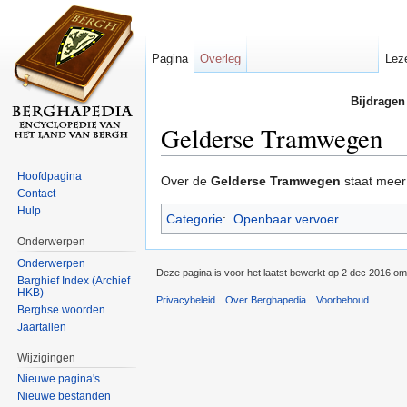
Pagina
Overleg
Lez
Bijdragen
Gelderse Tramwegen
Ga naar:
navigatie
,
zoeken
Hoofdpagina
Over de
Gelderse Tramwegen
staat meer
Contact
Hulp
Categorie
:
Openbaar vervoer
Onderwerpen
Onderwerpen
Deze pagina is voor het laatst bewerkt op 2 dec 2016 om
Barghief Index (Archief
HKB)
Privacybeleid
Over Berghapedia
Voorbehoud
Berghse woorden
Jaartallen
Wijzigingen
Nieuwe pagina's
Nieuwe bestanden