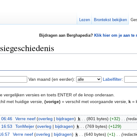
Lezen
Brontekst bekijken
Ges
Bijdragen aan Berghapedia?
Klik hier om je aan te
siegeschiedenis
Van maand (en eerder):
Labelfilter
:
e te vergelijken versies en toets ENTER of de knop onderaan.
hil met huidige versie,
(vorige)
= verschil met voorgaande versie,
k
= k
 06:46
‎
Verre neef
(
overleg
|
bijdragen
)
‎
k
. .
(801 bytes)
(+32)
‎
. .
(reda
 16:53
‎
TonMeijer
(
overleg
|
bijdragen
)
‎
k
. .
(769 bytes)
(+129)
16:57
‎
Verre neef
(
overleg
|
bijdragen
)
‎
k
. .
(640 bytes)
(+1)
‎
. .
(redacti