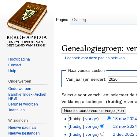
Pagina
Overleg
Genealogiegroep: ver
Logboek voor deze pagina bekijken
Hoofdpagina
Ga naar:
navigatie
,
zoeken
Contact
Naar versies zoeken
Hulp
Van jaar (en eerder):
Onderwerpen
Onderwerpen
Barghief Index (Archief
Selectie voor verschillen: selecteer d
HKB)
Verklaring afkortingen:
(huidig)
= versc
Berghse woorden
Jaartallen
(huidig |
vorige
)
13 nov 2024
Wijzigingen
(
huidig
|
vorige
)
12 nov 2024
Nieuwe pagina's
Nieuwe bestanden
(
huidig
|
vorige
)
2 dec 2022 