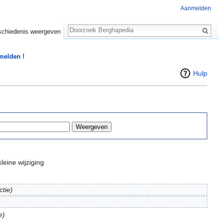
Aanmelden
Zoeken
chiedenis weergeven
 melden !
Hulp
leine wijziging
ctie)
e)