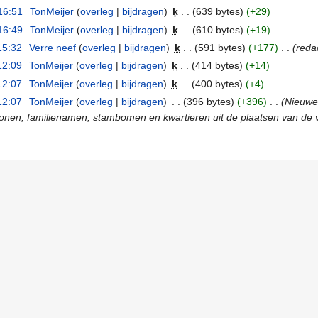
16:51
‎
TonMeijer
(
overleg
|
bijdragen
)
‎
k
. .
(639 bytes)
(+29)
16:49
‎
TonMeijer
(
overleg
|
bijdragen
)
‎
k
. .
(610 bytes)
(+19)
15:32
‎
Verre neef
(
overleg
|
bijdragen
)
‎
k
. .
(591 bytes)
(+177)
‎
. .
(redac
12:09
‎
TonMeijer
(
overleg
|
bijdragen
)
‎
k
. .
(414 bytes)
(+14)
12:07
‎
TonMeijer
(
overleg
|
bijdragen
)
‎
k
. .
(400 bytes)
(+4)
12:07
‎
TonMeijer
(
overleg
|
bijdragen
)
‎
. .
(396 bytes)
(+396)
‎
. .
(Nieuwe
onen, familienamen, stambomen en kwartieren uit de plaatsen van de v