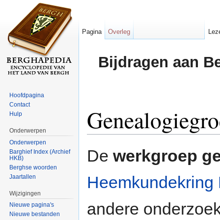
Pagina
Overleg
Lez
Bijdragen aan B
Hoofdpagina
Contact
Genealogiegro
Hulp
Onderwerpen
Ga naar:
navigatie
,
zoeken
Onderwerpen
De
werkgroep ge
Barghief Index (Archief
HKB)
Berghse woorden
Heemkundekring 
Jaartallen
Wijzigingen
andere onderzoe
Nieuwe pagina's
Nieuwe bestanden