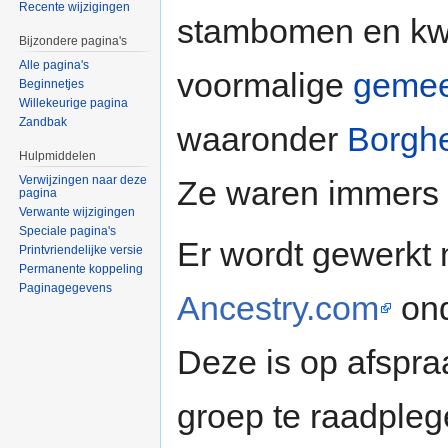
Recente wijzigingen
stambomen en kwa
Bijzondere pagina's
Alle pagina's
voormalige
gemee
Beginnetjes
Willekeurige pagina
Zandbak
waaronder
Borgh
Hulpmiddelen
Verwijzingen naar deze
Ze waren immers 
pagina
Verwante wijzigingen
Speciale pagina's
Er wordt gewerkt 
Printvriendelijke versie
Permanente koppeling
Paginagegevens
Ancestry.com
ond
Deze is op afspra
groep te raadpleg