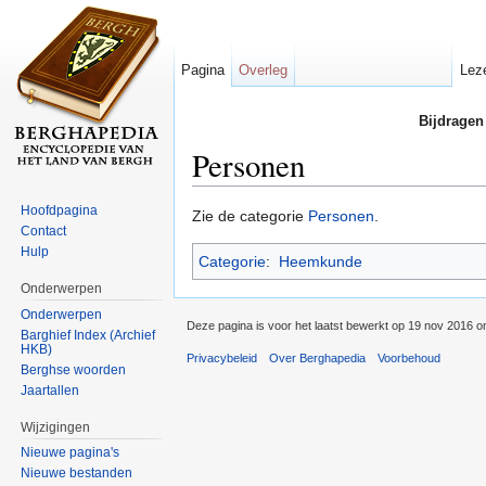
Pagina
Overleg
Lez
Bijdragen
Personen
Ga naar:
navigatie
,
zoeken
Hoofdpagina
Zie de categorie
Personen
.
Contact
Hulp
Categorie
:
Heemkunde
Onderwerpen
Onderwerpen
Deze pagina is voor het laatst bewerkt op 19 nov 2016 o
Barghief Index (Archief
HKB)
Privacybeleid
Over Berghapedia
Voorbehoud
Berghse woorden
Jaartallen
Wijzigingen
Nieuwe pagina's
Nieuwe bestanden