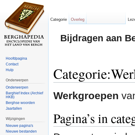
Categorie
Overleg
Lez
Bijdragen aan B
Hoofdpagina
Contact
Categorie:Wer
Hulp
Onderwerpen
Ga naar:
navigatie
,
zoeken
Onderwerpen
Werkgroepen
va
Barghief Index (Archief
HKB)
Berghse woorden
Jaartallen
Pagina’s in cat
Wijzigingen
Nieuwe pagina's
Nieuwe bestanden