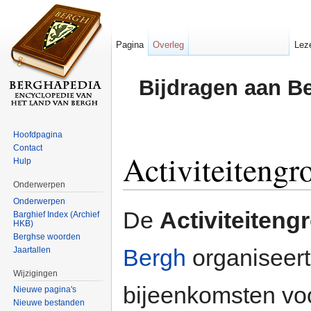
Pagina
Overleg
Lez
Bijdragen aan B
Hoofdpagina
Contact
Activiteitengr
Hulp
Onderwerpen
Ga naar:
navigatie
,
zoeken
Onderwerpen
De
Activiteiteng
Barghief Index (Archief
HKB)
Berghse woorden
Bergh
organiseert 
Jaartallen
Wijzigingen
bijeenkomsten voo
Nieuwe pagina's
Nieuwe bestanden