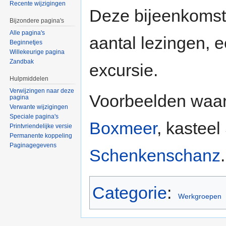
Recente wijzigingen
Deze bijeenkomste
Bijzondere pagina's
Alle pagina's
aantal lezingen, 
Beginnetjes
Willekeurige pagina
Zandbak
excursie.
Hulpmiddelen
Verwijzingen naar deze
Voorbeelden waar
pagina
Verwante wijzigingen
Speciale pagina's
Boxmeer
, kastee
Printvriendelijke versie
Permanente koppeling
Paginagegevens
Schenkenschanz
.
Categorie
:
Werkgroepen