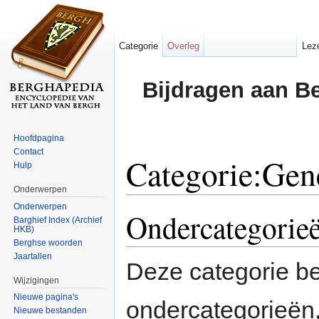
Categorie
Overleg
Lez
Bijdragen aan B
Hoofdpagina
Contact
Categorie:Gen
Hulp
Onderwerpen
Ga naar:
navigatie
,
zoeken
Onderwerpen
Ondercategorie
Barghief Index (Archief
HKB)
Berghse woorden
Jaartallen
Deze categorie b
Wijzigingen
Nieuwe pagina's
ondercategorieën,
Nieuwe bestanden