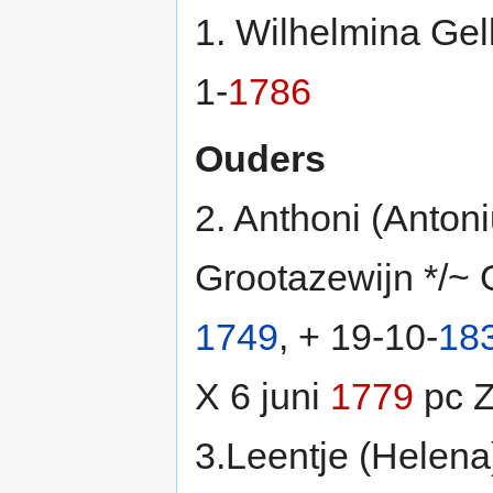
1. Wilhelmina Ge
1-
1786
Ouders
2. Anthoni (Anto
Grootazewijn */~
1749
, + 19-10-
18
X 6 juni
1779
pc 
3.Leentje (Helena