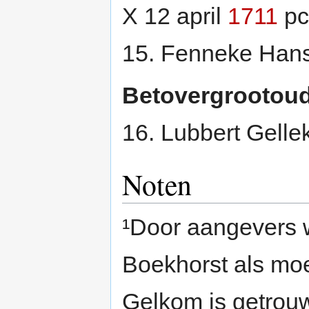
X 12 april
1711
pc
15. Fenneke Hans
Betovergrootou
16. Lubbert Gelle
Noten
¹Door aangevers w
Boekhorst als moe
Gelkom is getrou