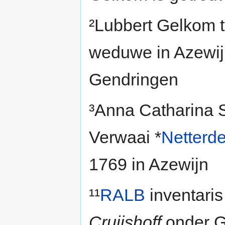
²Lubbert Gelkom 
weduwe in Azewijn
Gendringen
³Anna Catharina S
Verwaai *
Netterd
1769 in Azewijn
¹¹
RALB
inventaris
Cruijshoff
onder G