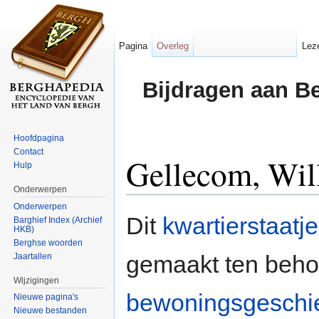
Pagina
Overleg
Lez
Bijdragen aan B
Hoofdpagina
Contact
Gellecom, Will
Hulp
Onderwerpen
Ga naar:
navigatie
,
zoeken
Onderwerpen
Dit
kwartierstaatje
Barghief Index (Archief
HKB)
Berghse woorden
gemaakt ten beho
Jaartallen
Wijzigingen
bewoningsgeschie
Nieuwe pagina's
Nieuwe bestanden