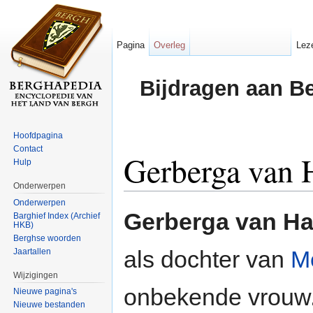
Pagina
Overleg
Lez
Bijdragen aan B
Hoofdpagina
Contact
Gerberga van
Hulp
Onderwerpen
Ga naar:
navigatie
,
zoeken
Onderwerpen
Gerberga van H
Barghief Index (Archief
HKB)
Berghse woorden
als dochter van
M
Jaartallen
Wijzigingen
onbekende vrouw.
Nieuwe pagina's
Nieuwe bestanden