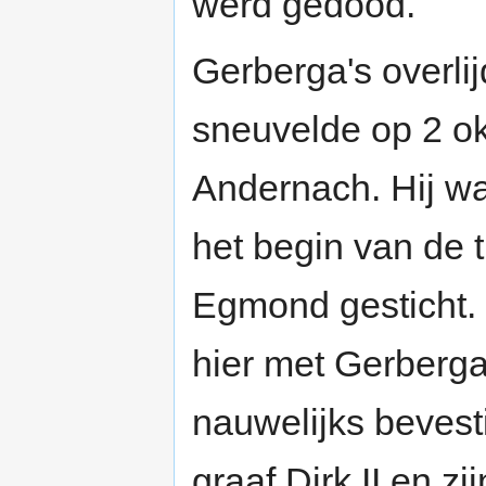
werd gedood.
Gerberga's overli
sneuvelde op 2 o
Andernach. Hij wa
het begin van de 
Egmond gesticht.
hier met Gerberga
nauwelijks bevest
graaf Dirk II en z