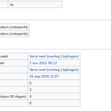
Ja
uikers (onbeperkt)
uikers (onbeperkt)
maakt
Verre neef
(
overleg
|
bijdragen
)
akt
2 nov 2021 08:12
Verre neef
(
overleg
|
bijdragen
)
25 sep 2025 11:07
5
2
elopen 90 dagen)
0
0