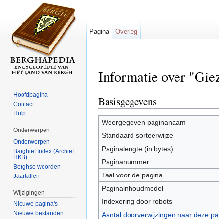
Pagina
Overleg
Informatie over "Gi
Ga naar:
navigatie
,
zoeken
Hoofdpagina
Basisgegevens
Contact
Hulp
Weergegeven paginanaam
Onderwerpen
Standaard sorteerwijze
Onderwerpen
Paginalengte (in bytes)
Barghief Index (Archief
HKB)
Paginanummer
Berghse woorden
Taal voor de pagina
Jaartallen
Paginainhoudmodel
Wijzigingen
Indexering door robots
Nieuwe pagina's
Nieuwe bestanden
Aantal doorverwijzingen naar deze pa