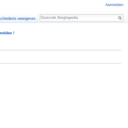
Aanmelden
Zoeken
chiedenis weergeven
 melden !