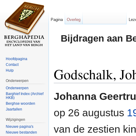
Pagina
Overleg
Lez
Bijdragen aan B
Hoofdpagina
Contact
Godschalk, Jo
Hulp
Onderwerpen
Ga naar:
navigatie
,
zoeken
Onderwerpen
Johanna Geertru
Barghief Index (Archief
HKB)
Berghse woorden
op 26 augustus
1
Jaartallen
Wijzigingen
van de zestien k
Nieuwe pagina's
Nieuwe bestanden