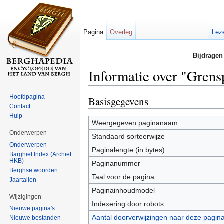
Pagina
Overleg
Lez
Bijdragen
Informatie over "Grens
Ga naar:
navigatie
,
zoeken
Hoofdpagina
Basisgegevens
Contact
Hulp
Weergegeven paginanaam
Onderwerpen
Standaard sorteerwijze
Onderwerpen
Paginalengte (in bytes)
Barghief Index (Archief
HKB)
Paginanummer
Berghse woorden
Taal voor de pagina
Jaartallen
Paginainhoudmodel
Wijzigingen
Indexering door robots
Nieuwe pagina's
Aantal doorverwijzingen naar deze pagin
Nieuwe bestanden