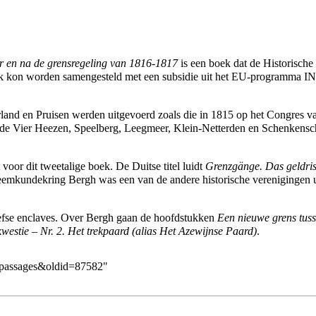
r en na de grensregeling van 1816-1817
is een boek dat de Historisch
ek kon worden samengesteld met een subsidie uit het EU-programm
rland en
Pruisen
werden uitgevoerd zoals die in
1815
op het Congres v
de Vier Heezen
,
Speelberg
,
Leegmeer
,
Klein-Netterden
en
Schenkensc
oor dit tweetalige boek. De Duitse titel luidt
Grenzgänge. Das geldris
emkundekring Bergh
was een van de andere historische verenigingen u
efse enclaves. Over
Bergh
gaan de hoofdstukken
Een nieuwe grens tus
westie – Nr. 2. Het trekpaard (alias
Het Azewijnse Paard
)
.
nspassages&oldid=87582
"