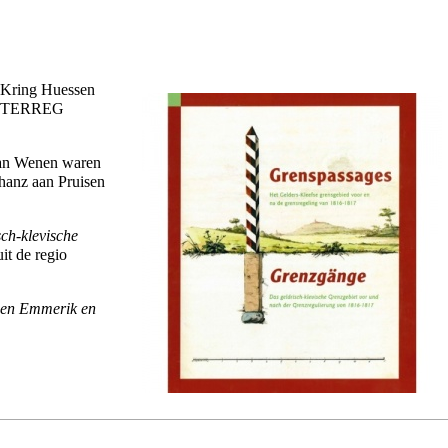
e Kring Huessen
a INTERREG
an Wenen waren
hanz
aan
Pruisen
ch-klevische
it de regio
sen
Emmerik
en