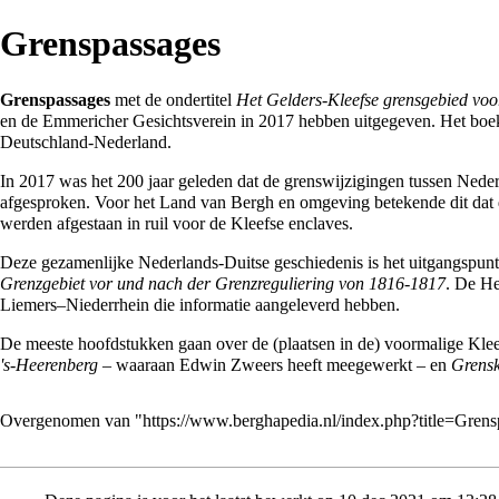
Grenspassages
Grenspassages
met de ondertitel
Het Gelders-Kleefse grensgebied voo
en de Emmericher Gesichtsverein in
2017
hebben uitgegeven. Het bo
Deutschland-Nederland.
In 2017 was het 200 jaar geleden dat de
grenswijzigingen
tussen Nede
afgesproken. Voor het
Land van Bergh
en omgeving betekende dit dat
werden afgestaan in ruil voor de
Kleefse enclaves
.
Deze gezamenlijke Nederlands-Duitse geschiedenis is het uitgangspunt v
Grenzgebiet vor und nach der Grenzreguliering von 1816-1817
. De
He
Liemers
–Niederrhein die informatie aangeleverd hebben.
De meeste hoofdstukken gaan over de (plaatsen in de) voormalige Kle
's-Heerenberg
– waaraan
Edwin Zweers
heeft meegewerkt – en
Grensk
Overgenomen van "
https://www.berghapedia.nl/index.php?title=Gre