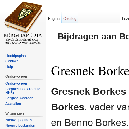
Pagina
Overleg
Lez
Bijdragen aan B
Hoofdpagina
Contact
Gresnek Borke
Hulp
Onderwerpen
Ga naar:
navigatie
,
zoeken
Onderwerpen
Gresnek Borkes
Barghief Index (Archief
HKB)
Berghse woorden
Borkes
, vader v
Jaartallen
Wijzigingen
en Benno Borkes.
Nieuwe pagina's
Nieuwe bestanden