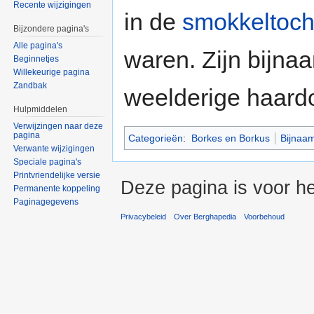
Recente wijzigingen
in de
smokkeltoch
Bijzondere pagina's
Alle pagina's
waren. Zijn bijna
Beginnetjes
Willekeurige pagina
Zandbak
weelderige haardo
Hulpmiddelen
Verwijzingen naar deze
pagina
Categorieën
:
Borkes en Borkus
Bijnaa
Verwante wijzigingen
Speciale pagina's
Printvriendelijke versie
Deze pagina is voor he
Permanente koppeling
Paginagegevens
Privacybeleid
Over Berghapedia
Voorbehoud