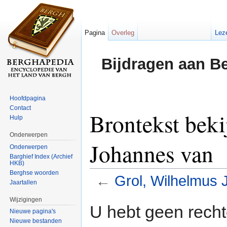
Pagina
Overleg
Lez
Bijdragen aan B
Hoofdpagina
Contact
Brontekst bek
Hulp
Onderwerpen
Johannes van
Onderwerpen
Barghief Index (Archief
HKB)
Berghse woorden
←
Grol, Wilhelmus
Jaartallen
Ga naar:
navigatie
,
zoeken
Wijzigingen
U hebt geen rech
Nieuwe pagina's
Nieuwe bestanden