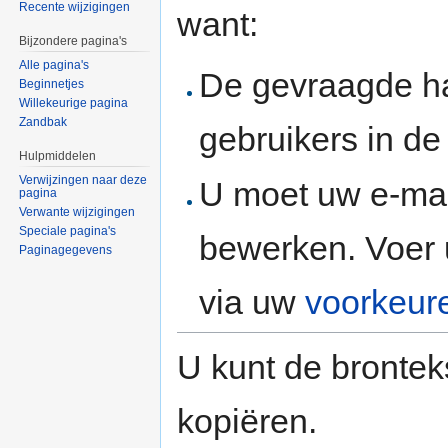
Recente wijzigingen
want:
Bijzondere pagina's
Alle pagina's
De gevraagde h
Beginnetjes
Willekeurige pagina
Zandbak
gebruikers in d
Hulpmiddelen
Verwijzingen naar deze
U moet uw e-mai
pagina
Verwante wijzigingen
Speciale pagina's
bewerken. Voer 
Paginagegevens
via uw
voorkeur
U kunt de brontek
kopiëren.