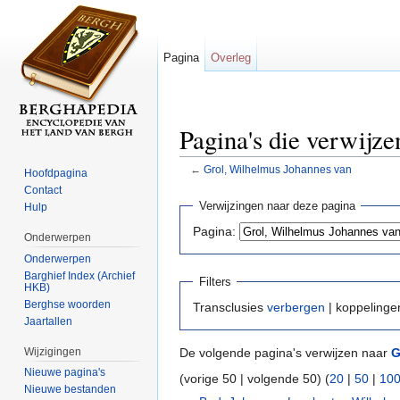
Pagina
Overleg
Pagina's die verwijz
←
Grol, Wilhelmus Johannes van
Hoofdpagina
Ga naar:
navigatie
,
zoeken
Contact
Verwijzingen naar deze pagina
Hulp
Pagina:
Onderwerpen
Onderwerpen
Barghief Index (Archief
Filters
HKB)
Berghse woorden
Transclusies
verbergen
| koppeling
Jaartallen
Wijzigingen
De volgende pagina's verwijzen naar
G
Nieuwe pagina's
(vorige 50 | volgende 50) (
20
|
50
|
10
Nieuwe bestanden