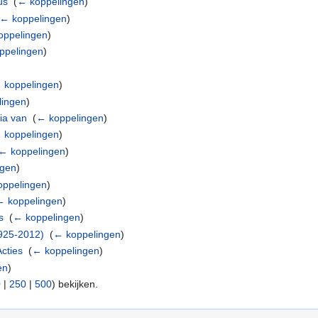
us
‎
(
← koppelingen
)
← koppelingen
)
oppelingen
)
ppelingen
)
)
 koppelingen
)
lingen
)
ia van
‎
(
← koppelingen
)
 koppelingen
)
← koppelingen
)
ngen
)
oppelingen
)
← koppelingen
)
s
‎
(
← koppelingen
)
1925-2012)
‎
(
← koppelingen
)
Acties
‎
(
← koppelingen
)
en
)
0
|
250
|
500
) bekijken.