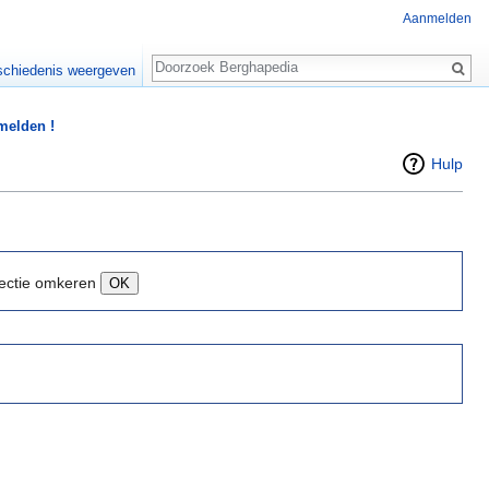
Aanmelden
Zoeken
chiedenis weergeven
 melden !
Hulp
ectie omkeren